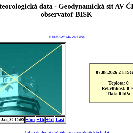
teorologická data - Geodynamická sít A
observatoř BISK
© ÚSMH AV ČR, 2004-2026
07.08.2026 21:1
Teplota: 0
Rel.vlhkost: 0 
Tlak: 0 hPa
+5m
+1h
+1d
Last
 Jan_30 15:05
Zobrazit denní průběhy meteorologických dat