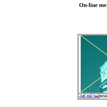
On-line me
-1d
-1h
-5m
BISK