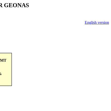
V ČR GEONAS
English version
5GMT
%