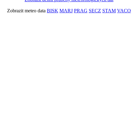
Zobrazit meteo data
BISK
MARJ
PRAG
SECZ
STAM
VACO