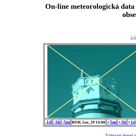
On-line meteorologická da
obs
© Ú
-1d
-1h
-5m
+5m
+1h
+1d
BISK Jan_29 14:00
Zobrazit denní 